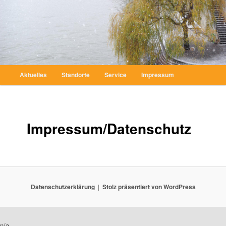
Zum
Chirurgie, Unfallchirurgie, Notfälle, Handchirurgie
Inhalt
wechseln
CUNO Hamburg
Hauptmenü
Aktuelles
Standorte
Service
Impressum
Impressum/Datenschutz
Datenschutzerklärung
Stolz präsentiert von WordPress
n/a