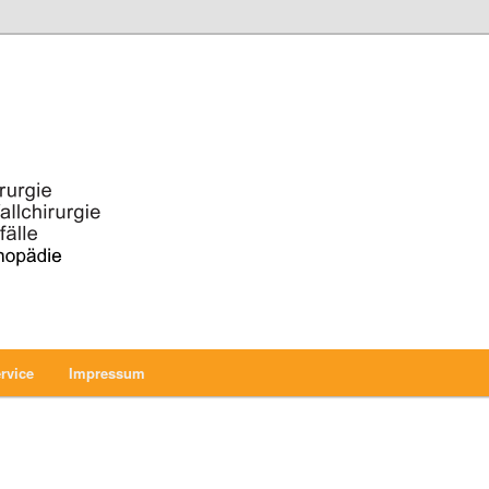
älle, Handchirurgie
rg
rvice
Impressum