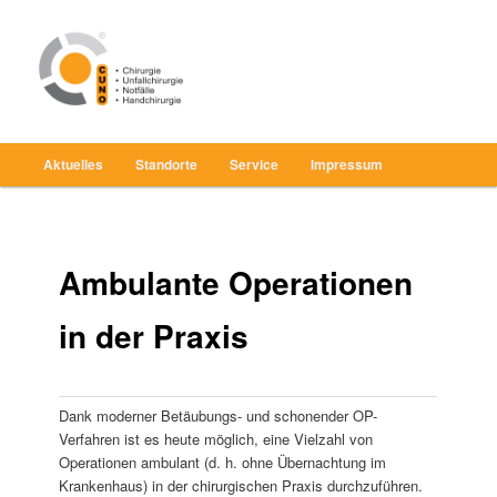
Zum
Chirurgie, Unfallchirurgie, Notfälle, Handchirurgie
Inhalt
wechseln
CUNO Hamburg
Hauptmenü
Aktuelles
Standorte
Service
Impressum
Ambulante Operationen
in der Praxis
Dank moderner Betäubungs- und schonender OP-
Verfahren ist es heute möglich, eine Vielzahl von
Operationen ambulant (d. h. ohne Übernachtung im
Krankenhaus) in der chirurgischen Praxis durchzuführen.