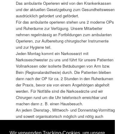
Das ambulante Operieren wird von den Krankenkassen
und der aktuellen Gesetzgebung zum Gesundheitswesen
ausdrücklich gefordert und gefördert.
Für das ambulante operieren stehen uns 2 moderne OPs
und Ruheräume zur Verfügung. Unsere Mitarbeiter
nehmen regelmässig an Fortbildungen zum ambulanten
Operieren, zur Aufbereitung chirurgischer Instrumente
und zur Hygiene teil.
Jeden Montag kommt ein Narkosearzt mit
Narkoseschwester zu uns und führt für unsere Patienten
Vollnarkosen oder isolierte Betäubungen von Arm bzw.
Bein (Regionalanästhesie) durch. Die Patienten bleiben
dann nach der OP für ca. 2 Stunden in den Ruheräumen
der Praxis, bevor sie von einem Angehörigen abgeholt
werden. Für Notfälle sind die Narkoseärzte und wir
Chirurgen rund um die Uhr telefonisch erreichbar und
machen dann z. B. einen Hausbesuch.
An jedem Dienstag-, Mittwoch- und Donnerstag-Vormittag
und soweit organisatorisch möglich und nötig auch
„zwischendurch“ führen wir kleinere ambulante
Operationen in lokaler Betäubung in unserer Praxis
Wir verwenden Tracking-Cookies, um unsere